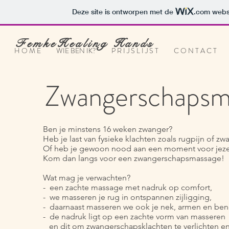
Deze site is ontworpen met de
.com
websi
FemkeHealing Hands
H O M E
WIE BEN IK?
P R I J S L I J S T
C O N T A C T
Zwangerschapsm
Ben je minstens 16 weken zwanger?
Heb je last van fysieke klachten zoals rugpijn of z
Of heb je gewoon nood aan een moment voor jeze
Kom dan langs voor een zwangerschapsmassage!
Wat mag je verwachten?
- een zachte massage met nadruk op comfort,
- we masseren je rug in ontspannen zijligging,
- daarnaast masseren we ook je nek, armen en benen
- de nadruk ligt op een zachte vorm van masseren
en dit om zwangerschapsklachten te verlichten en